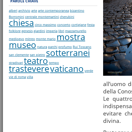
PAROLE CHIAVE
alberi
archivio
arte
arte contemporanea
bizantino
Borromini
centrale montemartini
cherubini
chiesa
circo massimo
concerto
cortigiane
festa
folklore
genesis
giardini
imperia
libri
mazzamurello
mostra
medioevo
mitreo
monte mario
museo
natura
parchi
profumo
Rui Toscano
sotterranei
san clemente
san pietro
teatro
stradivari
tempo
trastevere
vaticano
verde
vie di roma
villa
all’uomo d
della Cono
Le quattro
indispensa
evitare ch
divina.