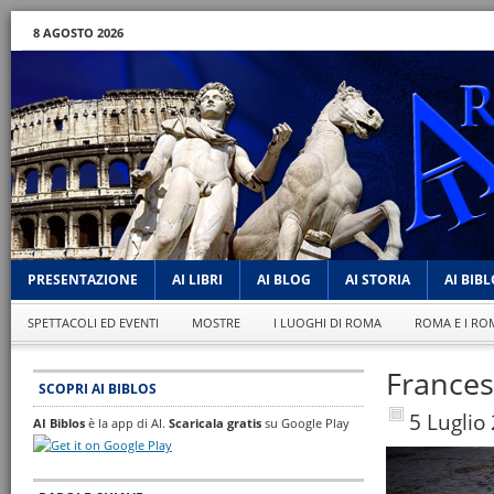
8 AGOSTO 2026
PRESENTAZIONE
AI LIBRI
AI BLOG
AI STORIA
AI BIB
SPETTACOLI ED EVENTI
MOSTRE
I LUOGHI DI ROMA
ROMA E I RO
Frances
SCOPRI AI BIBLOS
5 Luglio
AI Biblos
è la app di AI.
Scaricala gratis
su Google Play